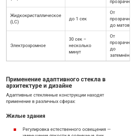
прозрачног
От
Жидкокристаллическое
до 1 сек
прозрачног
(LC)
до матовог
От
30 сек –
прозрачног
Электрохромное
несколько
до
минут
затемнённо
Применение адаптивного стекла в
архитектуре и дизайне
Адаптивные стеклянные конструкции находят
применение в различных сферах:
Жилые здания
Регулировка естественного освещения —
уменьшение яркости в солнечные дни.