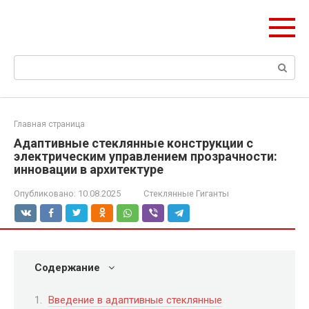
Перейти
ЧудоСтрой
к
Архитектурные шедевры Москвы и Мира
контенту
Поиск:
Главная страница
Адаптивные стеклянные конструкции с
электрическим управлением прозрачности:
инновации в архитектуре
Опубликовано:
10.08.2025
Стеклянные Гиганты
Содержание
Введение в адаптивные стеклянные