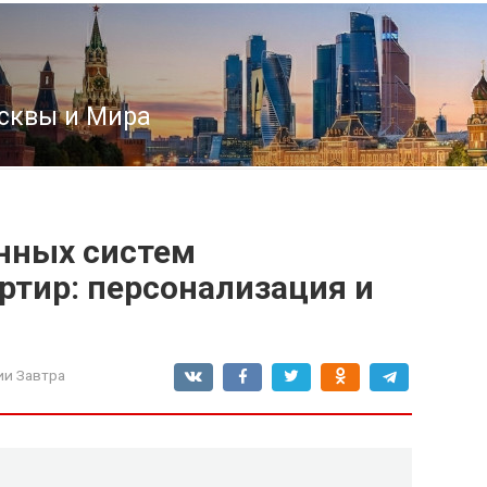
сквы и Мира
нных систем
ртир: персонализация и
ии Завтра