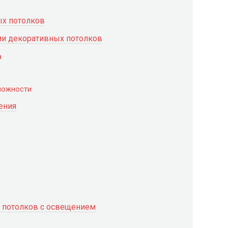
ых потолков
ии декоративных потолков
а
можности
ения
 потолков с освещением