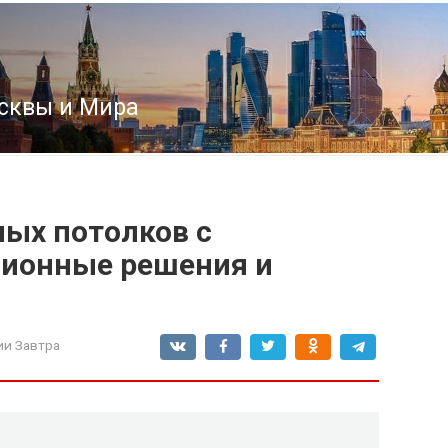
сквы и Мира
ных потолков с
ционные решения и
ии Завтра