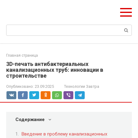
Перейти
ЧудоСтрой
к
Архитектурные шедевры Москвы и Мира
контенту
Поиск:
Главная страница
3D-печать антибактериальных
канализационных труб: инновации в
строительстве
Опубликовано:
23.09.2025
Технологии Завтра
Содержание
Введение в проблему канализационных