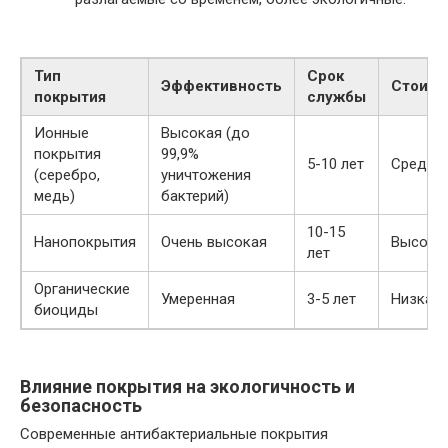
Тип
Срок
Эффективность
Стоимо
покрытия
службы
Ионные
Высокая (до
покрытия
99,9%
5-10 лет
Средня
(серебро,
уничтожения
медь)
бактерий)
10-15
Нанопокрытия
Очень высокая
Высока
лет
Органические
Умеренная
3-5 лет
Низкая
биоциды
Влияние покрытия на экологичность и
безопасность
Современные антибактериальные покрытия